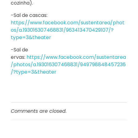
cozinha).
-Sal de cascas:
https://www.facebook.com/sustentarea/phot
os/a.193016307468831/963413470429107/?
type=3&theater
-Sal de
ervas:
https://www.facebook.com/sustentarea
/photos/a.193016307468831/949798848457236
/?type=3&theater
Comments are closed.