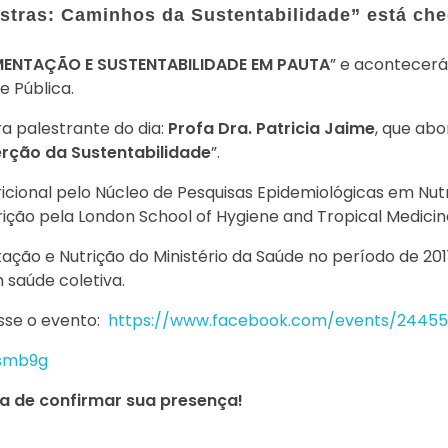
estras: Caminhos da Sustentabilidade” está ch
IMENTAÇÃO E SUSTENTABILIDADE EM PAUTA
” e acontecerá 
e Pública.
a palestrante do dia:
Profa Dra. Patricia Jaime
, que ab
serção da Sustentabilidade
”.
ricional pelo Núcleo de Pesquisas Epidemiológicas em Nut
ição pela London School of Hygiene and Tropical Medicine
ão e Nutrição do Ministério da Saúde no período de 2011
 saúde coletiva.
esse o evento:
https://www.facebook.com/events/24455
9smb9g
a de confirmar sua presença!