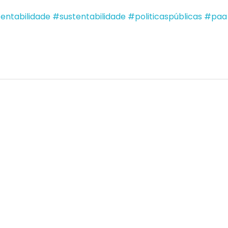
ntabilidade
#sustentabilidade
#politicaspúblicas
#paa