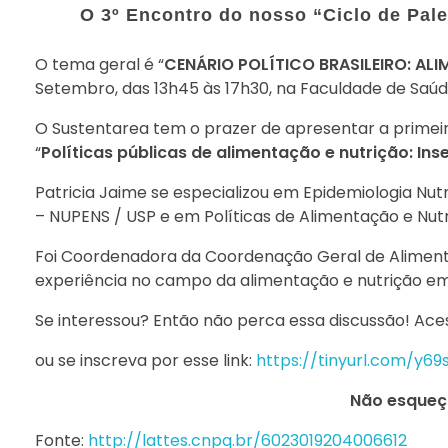
O 3º Encontro do nosso “Ciclo de Pal
O tema geral é “
CENÁRIO POLÍTICO BRASILEIRO: AL
Setembro, das 13h45 às 17h30, na Faculdade de Saúd
O Sustentarea tem o prazer de apresentar a primeir
“
Políticas públicas de alimentação e nutrição: In
Patricia Jaime se especializou em Epidemiologia Nut
– NUPENS / USP e em Políticas de Alimentação e Nutr
Foi Coordenadora da Coordenação Geral de Alimentaç
experiência no campo da alimentação e nutrição em
Se interessou? Então não perca essa discussão! Ac
ou se inscreva por esse link:
https://tinyurl.com/y6
Não esqueç
Fonte:
http://lattes.cnpq.br/6023019204006612