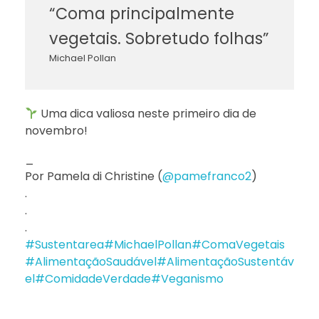
“Coma principalmente
vegetais. Sobretudo folhas”
Michael Pollan
Uma dica valiosa neste primeiro dia de
novembro!
_
Por Pamela di Christine (
@pamefranco2
)
.
.
.
#Sustentarea
#MichaelPollan
#ComaVegetais
#AlimentaçãoSaudável
#AlimentaçãoSustentáv
el
#ComidadeVerdade
#Veganismo