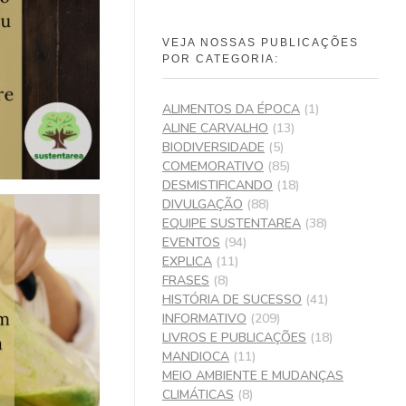
VEJA NOSSAS PUBLICAÇÕES
POR CATEGORIA:
ALIMENTOS DA ÉPOCA
(1)
ALINE CARVALHO
(13)
BIODIVERSIDADE
(5)
COMEMORATIVO
(85)
DESMISTIFICANDO
(18)
DIVULGAÇÃO
(88)
EQUIPE SUSTENTAREA
(38)
EVENTOS
(94)
EXPLICA
(11)
FRASES
(8)
HISTÓRIA DE SUCESSO
(41)
INFORMATIVO
(209)
LIVROS E PUBLICAÇÕES
(18)
MANDIOCA
(11)
MEIO AMBIENTE E MUDANÇAS
CLIMÁTICAS
(8)