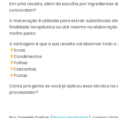
Em uma receita, além da escolha por ingredientes d
concordam?
A maceração é utilizada para extrair substâncias at
finalidade terapêutica ou até mesmo na elaboração d
molho pesto.
A vantagem é que a sua receita vai absorver todo 
Ervas
Condimentos
Folhas
Castanhas
Frutas
Conta pra gente se você já aplicou essa técnica na cozi
processador?
.
.
.
Por Danielle Freitas (
@nutri.danifreitas
), Larissa Lázar