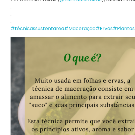
.
.
.
#técnicassustentarea
#Maceração
#Ervas
#Plantas