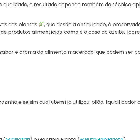
e qualidade, o resultado depende também da técnica apl
ivas das plantas
, que desde a antiguidade, é preserva
e produtos alimentícios, como é o caso do azeite, licores
o sabor e aroma do alimento macerado, que podem ser p
nha e se sim qual utensílio utilizou: pilão, liquidificador 
i (
@lalilazari
) e Gabriela Rigote (
@NutriGabiRigote
)