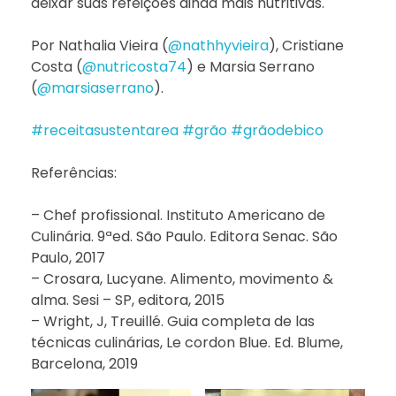
deixar suas refeições ainda mais nutritivas.
Por Nathalia Vieira (
@nathhyvieira
), Cristiane
Costa (
@nutricosta74
) e Marsia Serrano
(
@marsiaserrano
).
#receitasustentarea
#grão
#grãodebico
Referências:
– Chef profissional. Instituto Americano de
Culinária. 9ªed. São Paulo. Editora Senac. São
Paulo, 2017
– Crosara, Lucyane. Alimento, movimento &
alma. Sesi – SP, editora, 2015
– Wright, J, Treuillé. Guia completa de las
técnicas culinárias, Le cordon Blue. Ed. Blume,
Barcelona, 2019