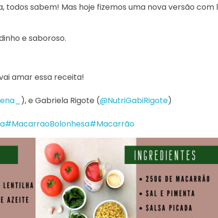
na, todos sabem! Mas hoje fizemos uma nova versão com l
dinho e saboroso.
ai amar essa receita!
ena_
), e Gabriela Rigote (
@NutriGabiRigote
)
ha
#MacarraoBolonhesa
#Macarrão