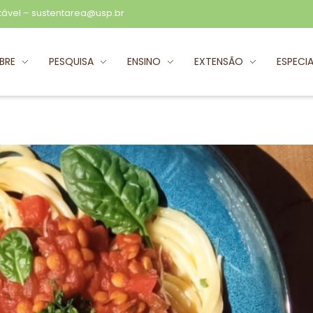
tável –
sustentarea@usp.br
BRE
PESQUISA
ENSINO
EXTENSÃO
ESPECIA