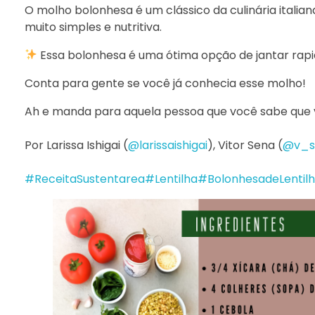
O molho bolonhesa é um clássico da culinária italia
muito simples e nutritiva.
Essa bolonhesa é uma ótima opção de jantar rapi
Conta para gente se você já conhecia esse molho!
Ah e manda para aquela pessoa que você sabe que v
Por Larissa Ishigai (
@larissaishigai
), Vitor Sena (
@v_s
#ReceitaSustentarea
#Lentilha
#BolonhesadeLentil