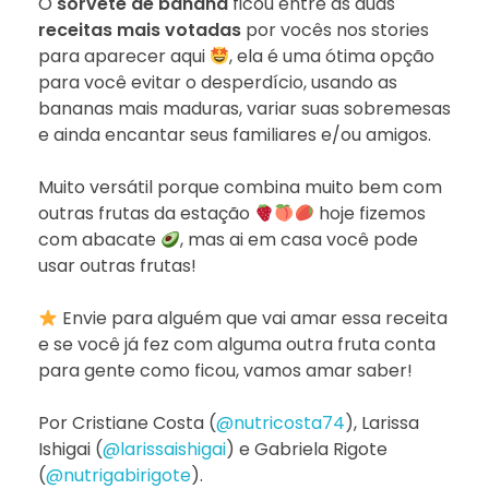
O
sorvete de banana
ficou entre as duas
receitas mais votadas
por vocês nos stories
para aparecer aqui
, ela é uma ótima opção
para você evitar o desperdício, usando as
bananas mais maduras, variar suas sobremesas
e ainda encantar seus familiares e/ou amigos.
Muito versátil porque combina muito bem com
outras frutas da estação
hoje fizemos
com abacate
, mas ai em casa você pode
usar outras frutas!
Envie para alguém que vai amar essa receita
e se você já fez com alguma outra fruta conta
para gente como ficou, vamos amar saber!
Por Cristiane Costa (
@nutricosta74
), Larissa
Ishigai (
@larissaishigai
) e Gabriela Rigote
(
@nutrigabirigote
).