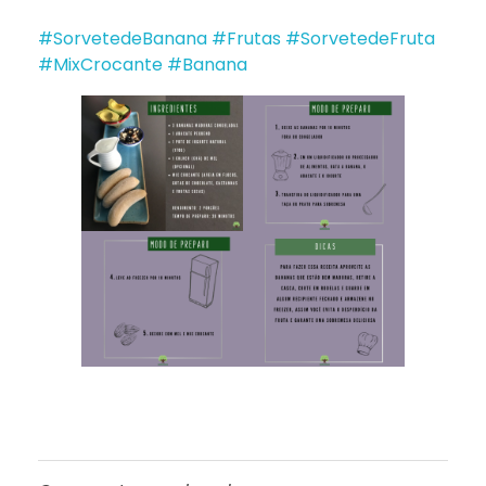
#SorvetedeBanana
#Frutas
#SorvetedeFruta
#MixCrocante
#Banana