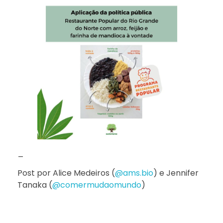
_
Post por Alice Medeiros (
@ams.bio
) e Jennifer
Tanaka (
@comermudaomundo
)