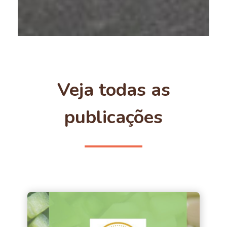
Veja todas as
publicações