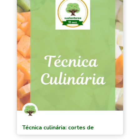
Técnica culinária: cortes de
legumes