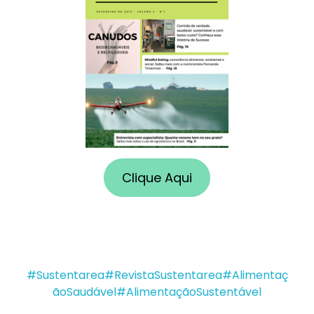
Clique Aqui
#Sustentarea
#RevistaSustentarea
#Alimentaç
ãoSaudável
#AlimentaçãoSustentável