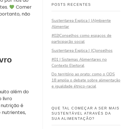
o por nós do
POSTS RECENTES
tes.
Comer
, portanto, não
Sustentarea Explica | (A)mbiente
Alimentar
#02|Conselhos como espaços de
participação social
Sustentarea Explica | (C)onselhos
ivro
#01 | Sistemas Alimentares no
Contexto Eleitoral
Do território ao prato: como o ODS
18 amplia o debate sobre alimentação
e igualdade étnico-racial
uito além do
 livro
 nutrição é
QUE TAL COMEÇAR A SER MAIS
 nutrientes,
SUSTENTÁVEL ATRAVÉS DA
SUA ALIMENTAÇÃO?