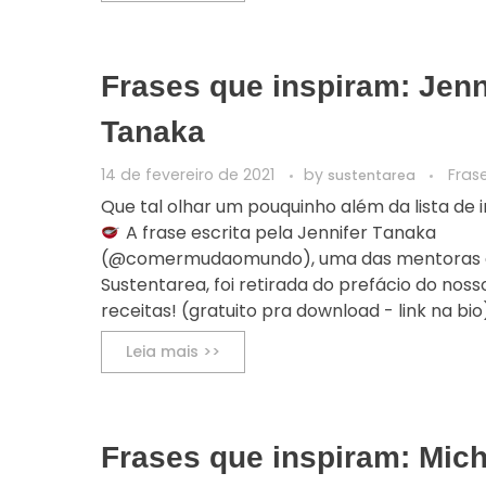
Frases que inspiram: Jenn
Tanaka
14 de fevereiro de 2021
by
Fras
sustentarea
Que tal olhar um pouquinho além da lista de 
A frase escrita pela Jennifer Tanaka
(@comermudaomundo), uma das mentoras
Sustentarea, foi retirada do prefácio do nos
receitas! (gratuito pra download - link na bio). 
Leia mais >>
Frases que inspiram: Mich