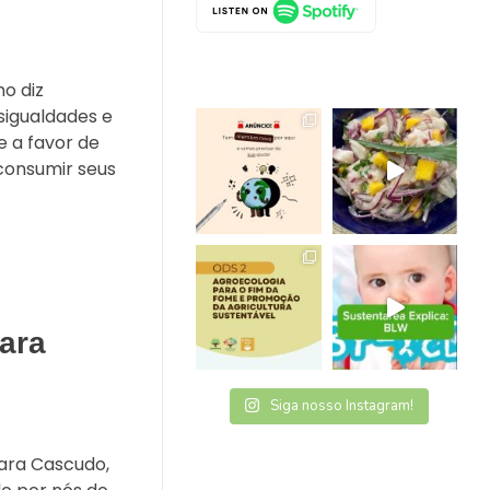
mo diz
sigualdades e
e a favor de
e consumir seus
ara
Siga nosso Instagram!
mara Cascudo,