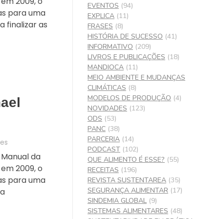
 em 2009, o
EVENTOS
(94)
gras para uma
EXPLICA
(11)
 finalizar as
FRASES
(8)
HISTÓRIA DE SUCESSO
(41)
INFORMATIVO
(209)
LIVROS E PUBLICAÇÕES
(18)
MANDIOCA
(11)
MEIO AMBIENTE E MUDANÇAS
CLIMÁTICAS
(8)
MODELOS DE PRODUÇÃO
(4)
ael
NOVIDADES
(123)
ODS
(53)
PANC
(38)
PARCERIA
(14)
ses
PODCAST
(102)
 Manual da
QUE ALIMENTO É ESSE?
(55)
 em 2009, o
RECEITAS
(196)
gras para uma
REVISTA SUSTENTAREA
(35)
SEGURANÇA ALIMENTAR
(17)
ra
SINDEMIA GLOBAL
(9)
SISTEMAS ALIMENTARES
(48)