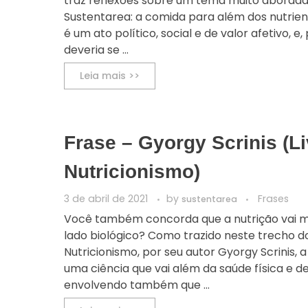
traz reflexões sobre um tema muito abordad
Sustentarea: a comida para além dos nutrien
é um ato político, social e de valor afetivo, e
deveria se ...
Leia mais >>
Frase – Gyorgy Scrinis (L
Nutricionismo)
3 de abril de 2021
by
Frases
sustentarea
Você também concorda que a nutrição vai m
lado biológico? Como trazido neste trecho do
Nutricionismo, por seu autor Gyorgy Scrinis, a
uma ciência que vai além da saúde física e de
envolvendo também que ...