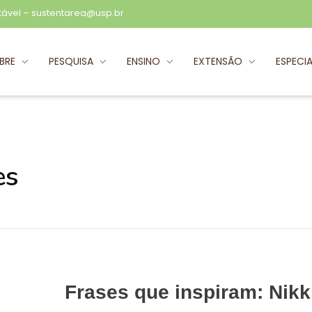
tável –
sustentarea@usp.br
BRE
PESQUISA
ENSINO
EXTENSÃO
ESPECIA
es
Frases que inspiram: Nikk