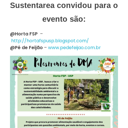
Sustentarea convidou para o
evento são:
@Horta FSP
–
http://hortafspusp.blogspot.com/
@Pé de Feijão
–
www.pedefeijao.com.br