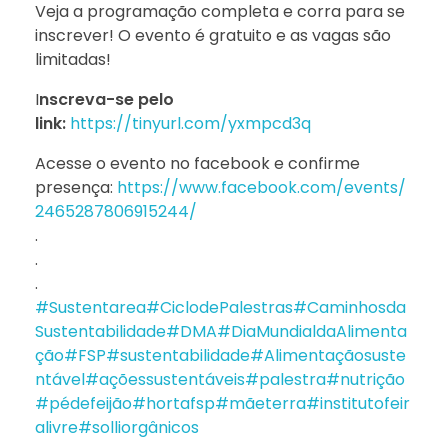
Veja a programação completa e corra para se
inscrever! O evento é gratuito e as vagas são
limitadas!
I
nscreva-se pelo
link:
https://tinyurl.com/yxmpcd3q
Acesse o evento no facebook e confirme
presença:
https://www.facebook.com/events/
2465287806915244/
.
.
.
#Sustentarea
#CiclodePalestras
#Caminhosda
Sustentabilidade
#DMA
#DiaMundialdaAlimenta
ção
#FSP
#sustentabilidade
#Alimentaçãosuste
ntável
#açõessustentáveis
#palestra
#nutrição
#pédefeijão
#hortafsp
#mãeterra
#institutofeir
alivre
#solliorgânicos