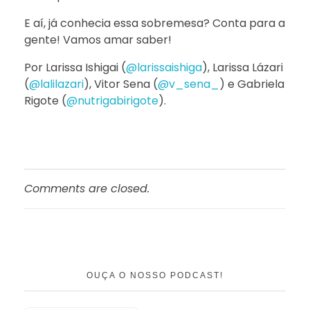
E aí, já conhecia essa sobremesa? Conta para a
gente! Vamos amar saber!
Por Larissa Ishigai (
@larissaishiga
), Larissa Lázari
(
@lalilazari
), Vitor Sena (
@v_sena_
) e Gabriela
Rigote (
@nutrigabirigote
).
Comments are closed.
OUÇA O NOSSO PODCAST!