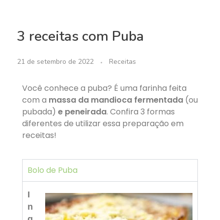
3 receitas com Puba
21 de setembro de 2022
Receitas
Você conhece a puba? É uma farinha feita
com a
massa da mandioca fermentada
(ou
pubada)
e peneirada
. Confira 3 formas
diferentes de utilizar essa preparação em
receitas!
Bolo de Puba
I
n
g