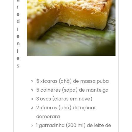
r
e
d
i
e
n
t
e
s
5 xícaras (chá) de massa puba
5 colheres (sopa) de manteiga
3 ovos (claras em neve)
2 xícaras (chá) de açúcar
demerara
1 garradinha (200 ml) de leite de