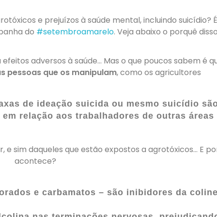
otóxicos e prejuízos à saúde mental, incluindo suicídio?
mpanha do
#setembroamarelo
. Veja abaixo o porquê disso
a efeitos adversos à saúde… Mas o que poucos sabem é q
as pessoas que os manipulam
, como os agricultores
taxas de ideação suicida ou mesmo suicídio sã
em relação aos trabalhadores de outras áreas
, e sim daqueles que estão expostos a agrotóxicos… E por
acontece?
orados e carbamatos
– são inibidores da colin
lcolina
nas terminações nervosas,
prejudicand