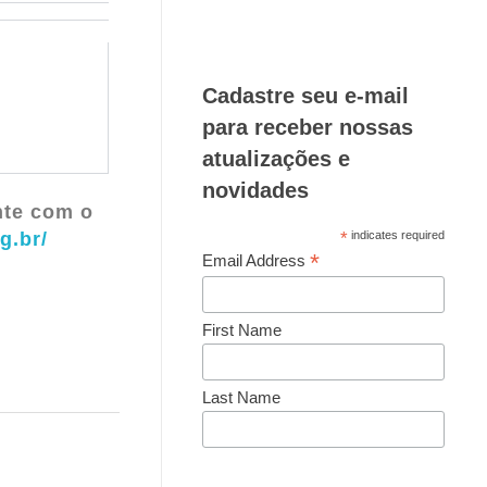
Cadastre seu e-mail
para receber nossas
atualizações e
novidades
nte com o
*
indicates required
g.br/
*
Email Address
First Name
Last Name