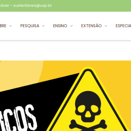
tável –
sustentarea@usp.br
BRE
PESQUISA
ENSINO
EXTENSÃO
ESPECIA