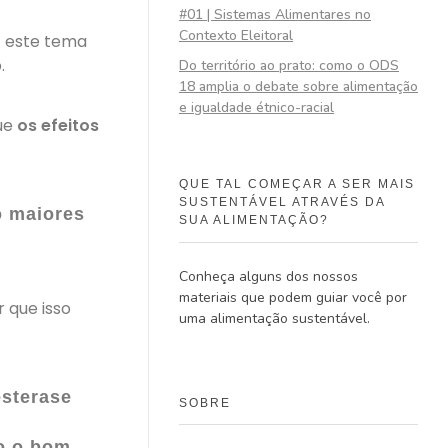
#01 | Sistemas Alimentares no
Contexto Eleitoral
 É este tema
.
Do território ao prato: como o ODS
18 amplia o debate sobre alimentação
e igualdade étnico-racial
ue
os
efeitos
QUE TAL COMEÇAR A SER MAIS
SUSTENTÁVEL ATRAVÉS DA
o maiores
SUA ALIMENTAÇÃO?
Conheça alguns dos nossos
materiais que podem guiar você por
 que isso
uma alimentação sustentável.
esterase
SOBRE
o o bom